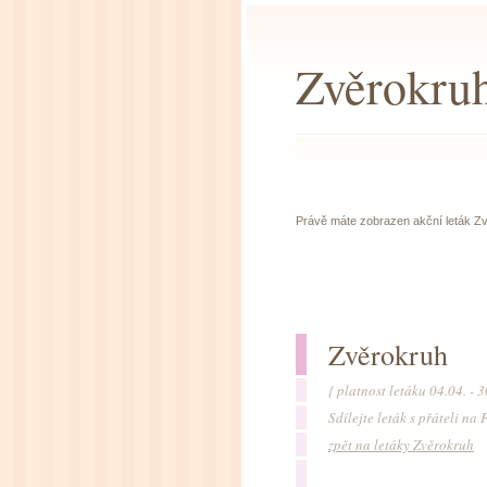
Zvěrokruh
Právě máte zobrazen akční leták Zvě
Zvěrokruh
{ platnost letáku 04.04. - 
Sdílejte leták s přáteli n
zpět na letáky Zvěrokruh