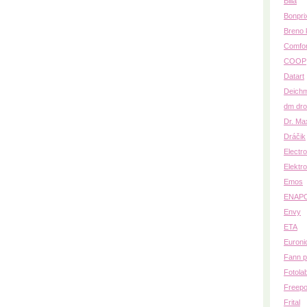
Billa
Bonpri
Breno 
Comfo
COOP
Datart
Deich
dm dro
Dr. Ma
Dráčik
Electr
Elektro
Emos
ENAP
Envy
ETA
Euroni
Fann p
Fotola
Freepo
Frital