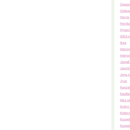
Gigasp
Globu
Hervis
Hornb
Hyper
IDEA n
Ikea
Inters
Intersp
Jamall
Jasmín
Jena n
Jysk
Kanzel
Kaufla
Kika n
Knižní 
Koberc
Koupe
Koupel