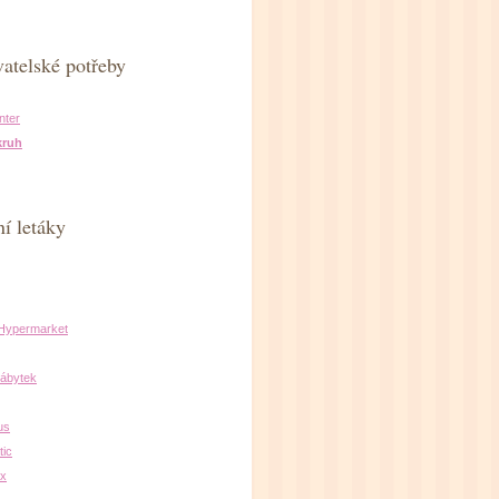
atelské potřeby
nter
kruh
í letáky
 Hypermarket
ábytek
us
ic
x