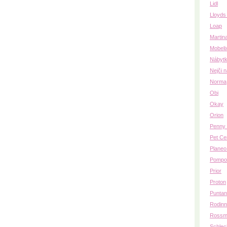
Lidl
Lloyds
Loap
Martin
Mobeli
Nábytk
Nejči 
Norma
Obi
Okay
Orion
Penny 
Pet Ce
Planeo
Pompo
Prior
Proton
Puntan
Rodinn
Rossm
Schlec