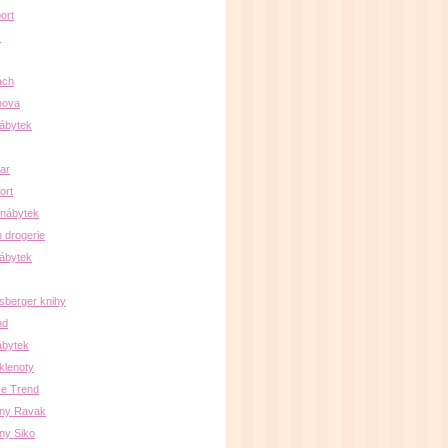
ort
s
ach
nova
ábytek
par
ort
 nábytek
 drogerie
ábytek
sberger knihy
nd
ábytek
klenoty
e Trend
lny Ravak
ny Siko