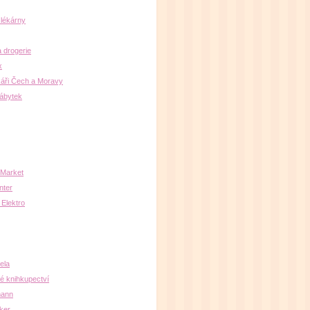
 lékárny
a drogerie
x
áři Čech a Moravy
nábytek
Market
nter
 Elektro
ela
é knihkupectví
ann
ker