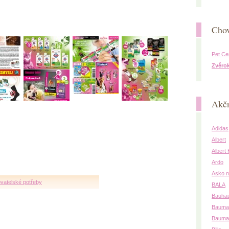
Chov
Pet Ce
Zvěro
Akčn
Adidas
Albert
Albert
Ardo
Asko n
vatelské potřeby
BALA
Bauha
Baumat
Bauma