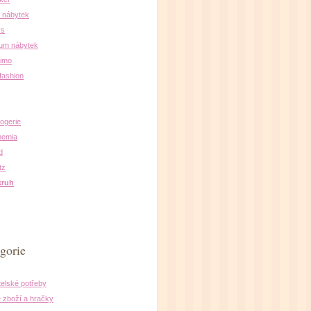
 nábytek
ys
um nábytek
simo
fashion
rogerie
hemia
d
tz
kruh
gorie
elské potřeby
 zboží a hračky