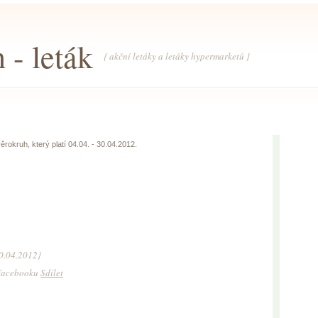
 - leták
{ akční letáky a letáky hypermarketů }
rokruh, který platí 04.04. - 30.04.2012.
30.04.2012}
a Facebooku
Sdílet