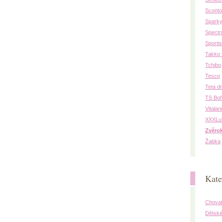
Sconto
Spark
Spectr
Sporti
Takko 
Tchibo
Tesco
Teta d
TS Bo
Vitalan
XXXLu
Zvěro
Žabka
Kate
Chovat
Dětské