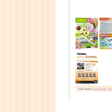
Další letáky
Zvěrokruh
,
Cho