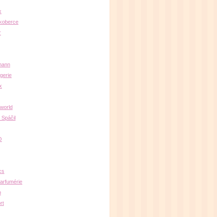
x
koberce
r
mann
gerie
x
oworld
 Spáčil
O
cs
arfumérie
b
rt